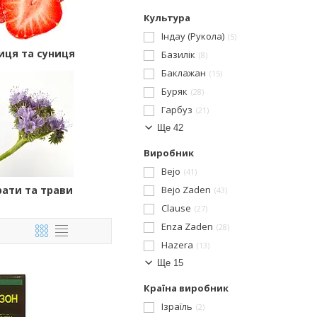
Культура
Індау (Рукола)
5
иця та суниця
Базилік
8
Баклажан
15
Буряк
28
Гарбуз
21
Ще 42
Виробник
Bejo
41
ати та трави
Bejo Zaden
43
Clause
27
Enza Zaden
28
Hazera
13
Ще 15
Країна виробник
Ізраїль
2