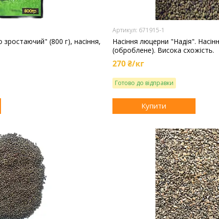
671915-1
 зростаючий" (800 г), насіння,
Насіння люцерни "Надія". Насін
(оброблене). Висока схожість.
270 ₴/кг
Готово до відправки
Купити