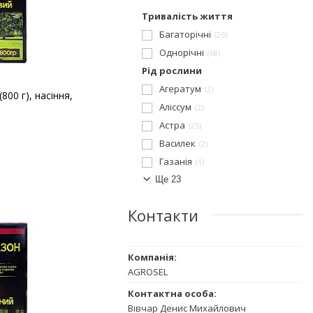
Тривалість життя
Багаторічні
26
Однорічні
68
Рід рослини
Агератум
2
00 г), насіння,
Аліссум
2
Астра
25
Василек
2
Газанія
1
Ще 23
Контакти
AGROSEL
Вівчар Денис Михайлович