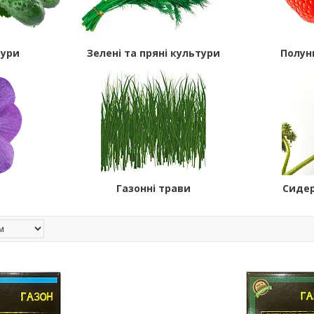
тури
Зелені та пряні культури
Полун
Газонні трави
Сидер