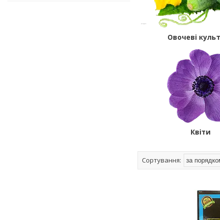
Овочеві куль
Квіти