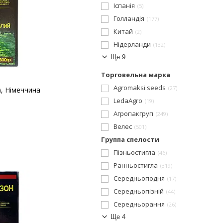
Іспанія
5
Голландія
177
Китай
2
Нідерланди
132
Ще 9
Торговельна марка
Agromaksi seeds
27
), Німеччина
LedaAgro
19
Агропакгруп
249
Велес
501
Группа спелости
Пізньостигла
46
Ранньостигла
319
Середньоподня
17
Середньопізній
44
Середньорання
26
Ще 4