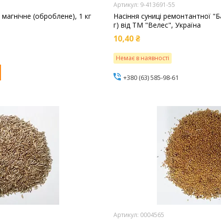
9-413691-55
 магнічне (оброблене), 1 кг
Насіння суниці ремонтантної "Б
г) від ТМ "Велес", Україна
10,40 ₴
Немає в наявності
+380 (63) 585-98-61
0004565