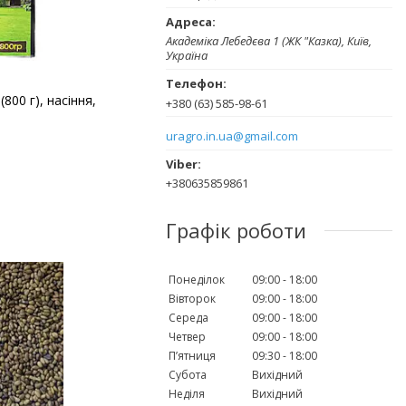
Академіка Лебедєва 1 (ЖК "Казка), Київ,
Україна
800 г), насіння,
+380 (63) 585-98-61
uragro.in.ua@gmail.com
+380635859861
Графік роботи
Понеділок
09:00
18:00
Вівторок
09:00
18:00
Середа
09:00
18:00
Четвер
09:00
18:00
Пʼятниця
09:30
18:00
Субота
Вихідний
Неділя
Вихідний