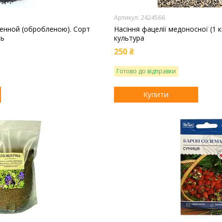
2424566
енной (обробленою). Сорт
Насіння фацелії медоносної (1 к
ть
культура
250 ₴
Готово до відправки
Купити