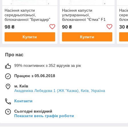
Насіння капусти
Насіння капусти
Насі
середньопізньої,
ультраранньої,
сере
білокачанної "Бригадир"
білокачанної "Єтма" F1
біло
F1 (100 насінин) від
(100 насінин) від Rijk
F1 (
98
90
30
₴
₴
Clause, Франція
Zwaan, Голландія
Фра
Купити
Купити
Про нас
99% позитивних з 352 відгуків за рік
Працює з 05.06.2018
м. Київ
Академіка Лебедєва 1 (ЖК "Казка), Київ, Україна
Контакти
Сьогодні вихідний
Показати весь графік роботи