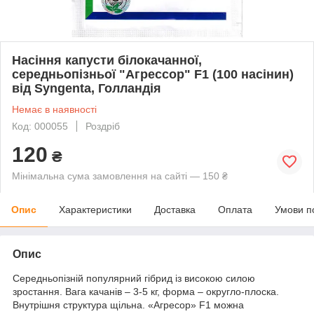
Насіння капусти білокачанної,
середньопізньої "Агрессор" F1 (100 насінин)
від Syngenta, Голландія
Немає в наявності
Код: 000055
Роздріб
120
₴
Мінімальна сума замовлення на сайті — 150 ₴
Опис
Характеристики
Доставка
Оплата
Умови п
Опис
Середньопізній популярний гібрид із високою силою
зростання. Вага качанів – 3-5 кг, форма – округло-плоска.
Внутрішня структура щільна. «Агресор» F1 можна