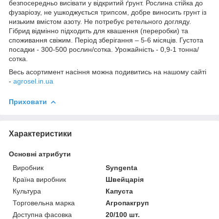
безпосередньо висівати у відкритий ґрунт. Рослина стійка до
фузаріозу, не ушкоджується трипсом, добре виносить грунт із
низьким вмістом азоту. Не потребує ретельного догляду.
Гібрид відмінно підходить для квашення (переробки) та
споживання свіжим. Період зберігання – 5-6 місяців. Густота
посадки - 300-500 рослин/сотка. Урожайність - 0,9-1 тонна/
сотка.
Весь асортимент насіння можна подивитись на нашому сайті
-
agrosel.in.ua
Приховати
Характеристики
Основні атрибути
Виробник
Syngenta
Країна виробник
Швейцарія
Культура
Капуста
Торговельна марка
Агропакгруп
Доступна фасовка
20/100 шт.