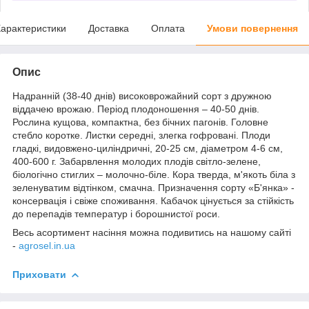
арактеристики
Доставка
Оплата
Умови повернення
Опис
Надранній (38-40 днів) високоврожайний сорт з дружною
віддачею врожаю. Період плодоношення – 40-50 днів.
Рослина кущова, компактна, без бічних пагонів. Головне
стебло коротке. Листки середні, злегка гофровані. Плоди
гладкі, видовжено-циліндричні, 20-25 см, діаметром 4-6 см,
400-600 г. Забарвлення молодих плодів світло-зелене,
біологічно стиглих – молочно-біле. Кора тверда, м'якоть біла з
зеленуватим відтінком, смачна. Призначення сорту «Б'янка» -
консервація і свіже споживання. Кабачок цінується за стійкість
до перепадів температур і борошнистої роси.
Весь асортимент насіння можна подивитись на нашому сайті
-
agrosel.in.ua
Приховати