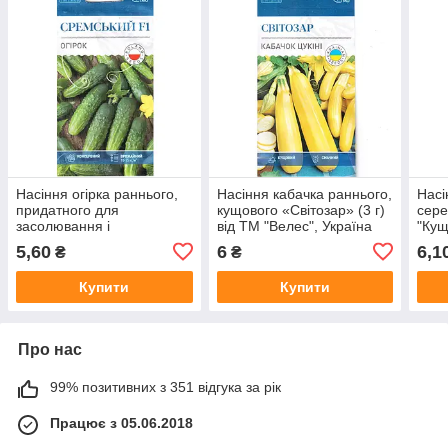
Насіння огірка раннього,
Насіння кабачка раннього,
Насі
придатного для
кущового «Світозар» (3 г)
сере
засолювання і
від ТМ "Велес", Україна
"Кущ
консервування
"Вел
5,60
6
6,1
₴
₴
"Сремський" F1 (0,5 г) від
ТМ "Велес"
Купити
Купити
Про нас
99% позитивних з 351 відгука за рік
Працює з 05.06.2018