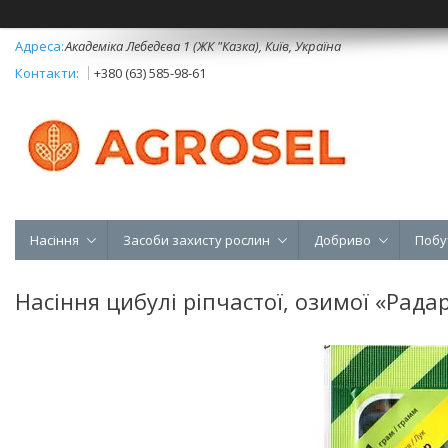
Академіка Лебедєва 1 (ЖК "Казка), Київ, Україна
+380 (63) 585-98-61
Насіння
Засоби захисту рослин
Добриво
Побу
Насіння цибулі ріпчастої, озимої «Радар»