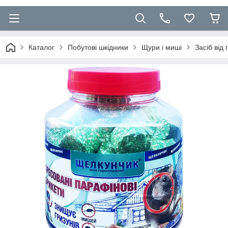
Каталог
Побутові шкідники
Щури і миші
Засіб від