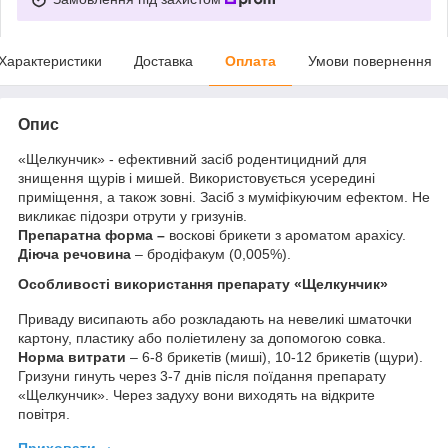
Характеристики
Доставка
Оплата
Умови повернення
Опис
«Щелкунчик» - ефективний засіб родентицидний для
знищення щурів і мишей. Використовується усередині
приміщення, а також зовні. Засіб з муміфікуючим ефектом. Не
викликає підозри отрути у гризунів.
Препаратна форма –
воскові брикети з ароматом арахісу.
Діюча речовина
– бродіфакум (0,005%).
Особливості використання препарату «Щелкунчик»
Приваду висипають або розкладають на невеликі шматочки
картону, пластику або поліетилену за допомогою совка.
Норма витрати
– 6-8 брикетів (миші), 10-12 брикетів (щури).
Гризуни гинуть через 3-7 днів після поїдання препарату
«Щелкунчик». Через задуху вони виходять на відкрите
повітря.