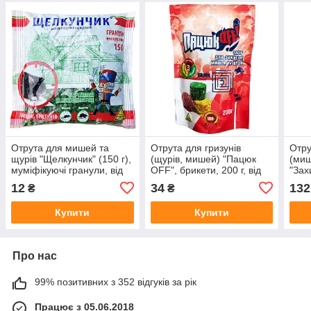
Отрута для мишей та
Отрута для гризунів
Отру
щурів "Щелкунчик" (150 г),
(щурів, мишей) "Пацюк
(миш
муміфікуючі гранули, від
OFF", брикети, 200 г, від
"Зах
"Агро Протекшн", Україна
Агро Протекшн, Україна
від 
12
34
132
₴
₴
Купити
Купити
Про нас
99% позитивних з 352 відгуків за рік
Працює з 05.06.2018