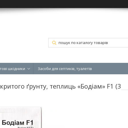
тові шкідники
Засоби для септиків, туалетів
критого ґрунту, теплиць «Бодіам» F1 (3