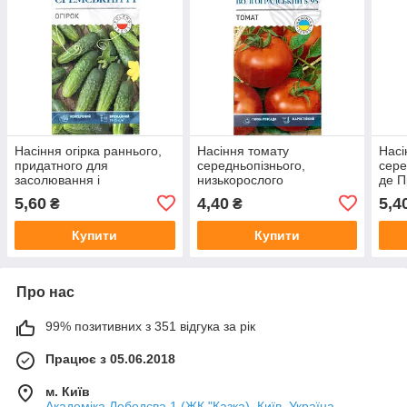
Насіння огірка раннього,
Насіння томату
Насі
придатного для
середньопізнього,
сере
засолювання і
низькорослого
де П
консервування
"Вовгоградський 5/95" (0,3
"Вел
5,60
4,40
5,4
₴
₴
"Сремський" F1 (0,5 г) від
г) від ТМ "Велес", Україна
ТМ "Велес"
Купити
Купити
Про нас
99% позитивних з 351 відгука за рік
Працює з 05.06.2018
м. Київ
Академіка Лебедєва 1 (ЖК "Казка), Київ, Україна