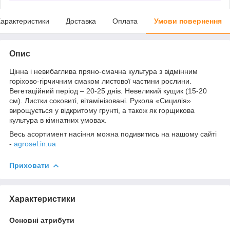
арактеристики
Доставка
Оплата
Умови повернення
Опис
Цінна і невибаглива пряно-смачна культура з відмінним
горіхово-гірчичним смаком листової частини рослини.
Вегетаційний період – 20-25 днів. Невеликий кущик (15-20
см). Листки соковиті, вітамінізовані. Рукола «Сицилія»
вирощується у відкритому грунті, а також як горщикова
культура в кімнатних умовах.
Весь асортимент насіння можна подивитись на нашому сайті
-
agrosel.in.ua
Приховати
Характеристики
Основні атрибути