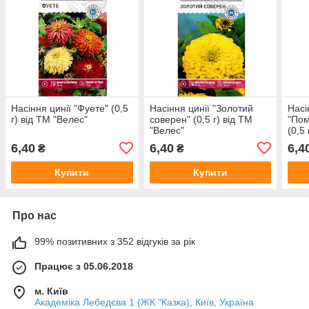
Насіння цинії "Фуете" (0,5
Насіння цинії "Золотий
Насі
г) від ТМ "Велес"
соверен" (0,5 г) від ТМ
"Пом
"Велес"
(0,5
6,40
6,40
6,4
₴
₴
Купити
Купити
Про нас
99% позитивних з 352 відгуків за рік
Працює з 05.06.2018
м. Київ
Академіка Лебедєва 1 (ЖК "Казка), Київ, Україна