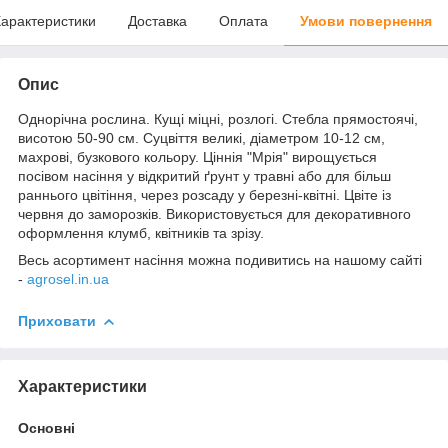
арактеристики
Доставка
Оплата
Умови повернення
Опис
Однорічна рослина. Кущі міцні, розлогі. Стебла прямостоячі,
висотою 50-90 см. Суцвіття великі, діаметром 10-12 см,
махрові, бузкового кольору. Ціннія "Мрія" вирощується
посівом насіння у відкритий ґрунт у травні або для більш
раннього цвітіння, через розсаду у березні-квітні. Цвіте із
червня до заморозків. Використовується для декоративного
оформлення клумб, квітників та зрізу.
Весь асортимент насіння можна подивитись на нашому сайті
-
agrosel.in.ua
Приховати
Характеристики
Основні