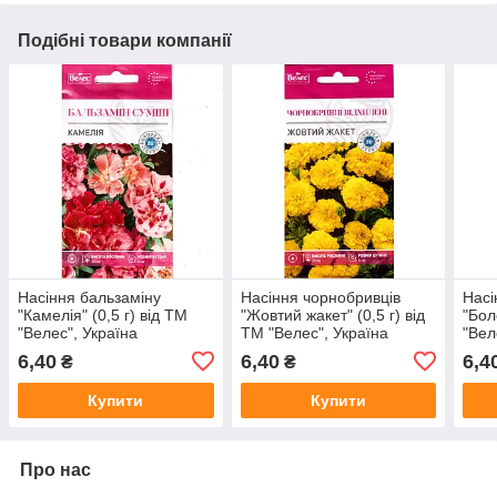
Подібні товари компанії
Насіння бальзаміну
Насіння чорнобривців
Насі
"Камелія" (0,5 г) від ТМ
"Жовтий жакет" (0,5 г) від
"Бол
"Велес", Україна
ТМ "Велес", Україна
"Вел
6,40
6,40
6,4
₴
₴
Купити
Купити
Про нас