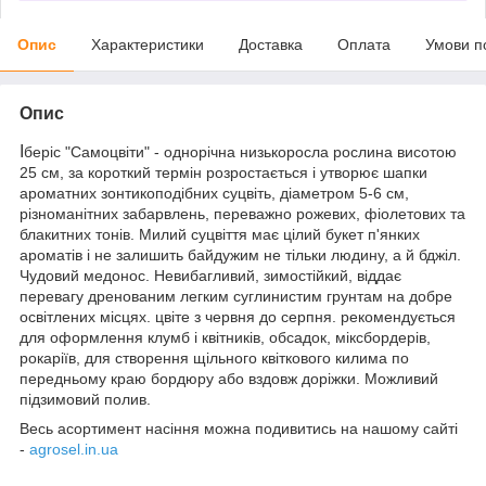
Опис
Характеристики
Доставка
Оплата
Умови п
Опис
І
беріс "Самоцвіти" - однорічна низькоросла рослина висотою
25 см, за короткий термін розростається і утворює шапки
ароматних зонтикоподібних суцвіть, діаметром 5-6 см,
різноманітних забарвлень, переважно рожевих, фіолетових та
блакитних тонів. Милий суцвіття має цілий букет п'янких
ароматів і не залишить байдужим не тільки людину, а й бджіл.
Чудовий медонос. Невибагливий, зимостійкий, віддає
перевагу дренованим легким суглинистим грунтам на добре
освітлених місцях. цвіте з червня до серпня. рекомендується
для оформлення клумб і квітників, обсадок, міксбордерів,
рокаріїв, для створення щільного квіткового килима по
передньому краю бордюру або вздовж доріжки. Можливий
підзимовий полив.
Весь асортимент насіння можна подивитись на нашому сайті
-
agrosel.in.ua