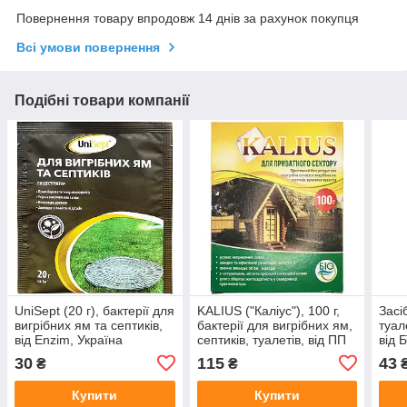
Повернення товару впродовж 14 днів за рахунок покупця
Всі умови повернення
Подібні товари компанії
UniSept (20 г), бактерії для
KALIUS ("Каліус"), 100 г,
Засі
вигрібних ям та септиків,
бактерії для вигрібних ям,
туале
від Enzim, Україна
септиків, туалетів, від ПП
від 
"Біохім-Сервіс", Україна
30
115
43
₴
₴
Купити
Купити