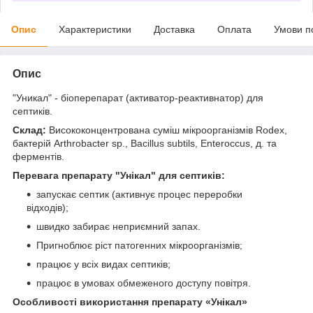
Опис
Характеристики
Доставка
Оплата
Умови п
Опис
"Уникал" - біоперепарат (активатор-реактивнатор) для
септиків.
Склад:
Висококонцентрована суміш мікроорганізмів Rodex,
бактерій Arthrobacter sp., Bacillus subtils, Enteroccus, д. та
ферментів.
Перевага препарату "Унікал" для септиків:
запускає септик (активнує процес переробки
відходів);
швидко забирає неприємний запах.
Пригноблює ріст патогенних мікроорганізмів;
працює у всіх видах септиків;
працює в умовах обмеженого доступу повітря.
Особливості використання препарату «Унікал»