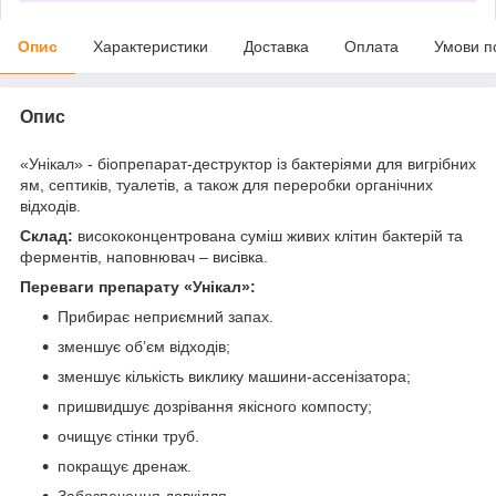
Опис
Характеристики
Доставка
Оплата
Умови п
Опис
«Унікал» - біопрепарат-деструктор із бактеріями для вигрібних
ям, септиків, туалетів, а також для переробки органічних
відходів.
Склад:
висококонцентрована суміш живих клітин бактерій та
ферментів, наповнювач – висівка.
Переваги препарату «Унікал»:
Прибирає неприємний запах.
зменшує об’єм відходів;
зменшує кількість виклику машини-ассенізатора;
пришвидшує дозрівання якісного компосту;
очищує стінки труб.
покращує дренаж.
Забезпечення довкілля.