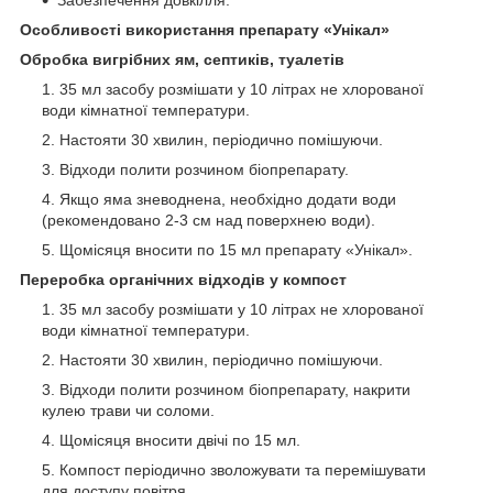
Особливості використання препарату «Унікал»
Обробка вигрібних ям, септиків, туалетів
35 мл засобу розмішати у 10 літрах не хлорованої
води кімнатної температури.
Настояти 30 хвилин, періодично помішуючи.
Відходи полити розчином біопрепарату.
Якщо яма зневоднена, необхідно додати води
(рекомендовано 2-3 см над поверхнею води).
Щомісяця вносити по 15 мл препарату «Унікал».
Переробка органічних відходів у компост
35 мл засобу розмішати у 10 літрах не хлорованої
води кімнатної температури.
Настояти 30 хвилин, періодично помішуючи.
Відходи полити розчином біопрепарату, накрити
кулею трави чи соломи.
Щомісяця вносити двічі по 15 мл.
Компост періодично зволожувати та перемішувати
для доступу повітря.