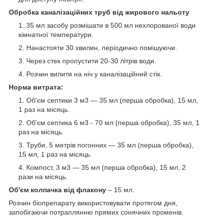
Обробка каналізаційних труб від жирового нальоту
35 мл засобу розмішати в 500 мл нехлорованої води
кімнатної температури.
Нанастояти 30 хвилин, періодично помішуючи.
Через стек пропустити 20-30 літрів води.
Розчин вилити на ніч у каналізаційний стік.
Норма витрата
:
Об'єм септики 3 м3 — 35 мл (перша обробка), 15 мл,
1 раз на місяць.
Об'єм септика 6 м3 - 70 мл (перша обробка), 35 мл, 1
раз на місяць.
Труби, 5 метрів погонних — 35 мл (перша обробка),
15 мл, 1 раз на місяць.
Компост, 3 м3 — 35 мл (перша обробка), 15 мл, 2
рази на місяць.
Об'єм колпачка від флакону
– 15 мл.
Розчин біопрепарату використовувати протягом дня,
запобігаючи потраплянню прямих сонячних променів.