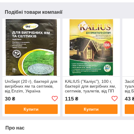
Подібні товари компанії
UniSept (20 г), бактерії для
KALIUS ("Каліус"), 100 г,
Засі
вигрібних ям та септиків,
бактерії для вигрібних ям,
туале
від Enzim, Україна
септиків, туалетів, від ПП
від 
"Біохім-Сервіс", Україна
30
115
43
₴
₴
Купити
Купити
Про нас