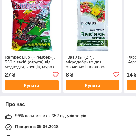
Rembek Duo («Рембек»),
"Зав'язь" (2 г),
«Фро
550 г, засіб (отрута) від
мікродобриво для
"Агр
медведки, хрущів, мурах,
овочевих і плодово-
від "Агро Протекшн",
ягідних культур, від "Агро
27
8
14
₴
₴
Україна
Протекшн", Україна
Купити
Купити
Про нас
99% позитивних з 352 відгуків за рік
Працює з 05.06.2018