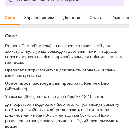
Опис
Характеристики
Доставка
Оплата
Умови п
Опис
Rembek Duo («Рембек») – високоефективний засіб для
захисту с/г культур від ведмедки, дротянки, личинки хруща,
садових мурах з особливо привабливим для шкідників смаком
і запахом.
Препарат використовується для захисту овочевих, ягідних,
квіткових культурах.
Особливості застосування препарата
Rembek
Duo
(«Рембек»)
Упаковки (360 г) достатньо для обробки 12-15 соток.
Для боротьби з ведмедкой (вовчком, капустянкой) приманку
по 2-4 г (пів чайної ложки) розкладають в нірки та ходи
шкідників на глибину 3-5 см на відстані 50-70 см. Після
розміщення гранул вхід ущільнюють. Сухий грунт змочують
водою.