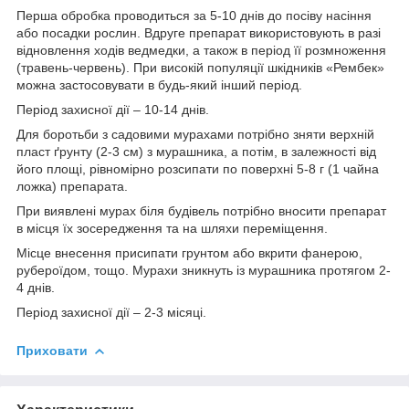
Перша обробка проводиться за 5-10 днів до посіву насіння
або посадки рослин. Вдруге препарат використовують в разі
відновлення ходів ведмедки, а також в період її розмноження
(травень-червень). При високій популяції шкідників «Рембек»
можна застосовувати в будь-який інший період.
Період захисної дії – 10-14 днів.
Для боротьби з садовими мурахами потрібно зняти верхній
пласт ґрунту (2-3 см) з мурашника, а потім, в залежності від
його площі, рівномірно розсипати по поверхні 5-8 г (1 чайна
ложка) препарата.
При виявлені мурах біля будівель потрібно вносити препарат
в місця їх зосередження та на шляхи переміщення.
Місце внесення присипати грунтом або вкрити фанерою,
рубероїдом, тощо. Мурахи зникнуть із мурашника протягом 2-
4 днів.
Період захисної дії – 2-3 місяці.
Приховати