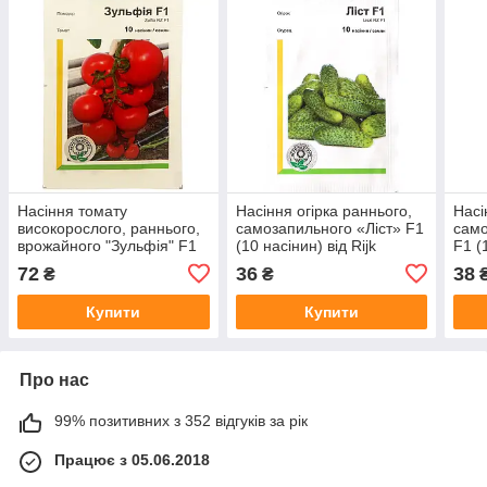
Насіння томату
Насіння огірка раннього,
Насі
високорослого, раннього,
самозапильного «Ліст» F1
само
врожайного "Зульфія" F1
(10 насінин) від Rijk
F1 (
(10 насінин) від Rijk
Zwaan, Голландія
Zwaa
72
36
38
₴
₴
Zwaan, Голландія
Купити
Купити
Про нас
99% позитивних з 352 відгуків за рік
Працює з 05.06.2018