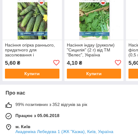
Насіння огірка раннього,
Насіння індау (рукколи)
Насі
придатного для
"Сицилія" (2 г) від ТМ
фіол
засолювання і
"Велес", Україна
(0,5
консервування
Укра
5,60
4,10
5,6
₴
₴
"Сремський" F1 (0,5 г) від
ТМ "Велес"
Купити
Купити
Про нас
99% позитивних з 352 відгуків за рік
Працює з 05.06.2018
м. Київ
Академіка Лебедєва 1 (ЖК "Казка), Київ, Україна