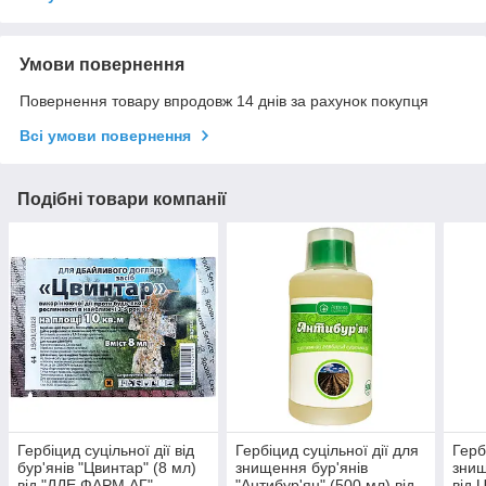
Умови повернення
Повернення товару впродовж 14 днів за рахунок покупця
Всі умови повернення
Подібні товари компанії
Гербіцид суцільної дії від
Гербіцид суцільної дії для
Герб
бур'янів "Цвинтар" (8 мл)
знищення бур'янів
знищ
від "ДДЕ ФАРМ АГ",
"Антибур'ян" (500 мл) від
від 