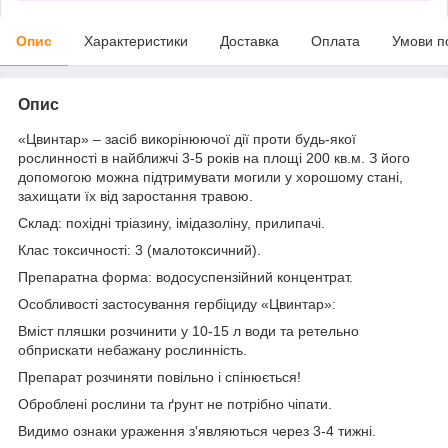
Опис
Характеристики
Доставка
Оплата
Умови п
Опис
«Цвинтар» – засіб викорінюючої дії проти будь-якої
рослинності в найближчі 3-5 років на площі 200 кв.м. З його
допомогою можна підтримувати могили у хорошому стані,
захищати їх від заростання травою.
Склад: похідні тріазину, імідазоліну, прилипачі.
Клас токсичності: 3 (малотоксичний).
Препаратна форма: водосуспензійний концентрат.
Особливості застосування гербіциду «Цвинтар»:
Вміст пляшки розчинити у 10-15 л води та ретельно
обприскати небажану рослинність.
Препарат розчиняти повільно і спінюється!
Оброблені рослини та ґрунт не потрібно чіпати.
Видимо ознаки ураження з'являються через 3-4 тижні.