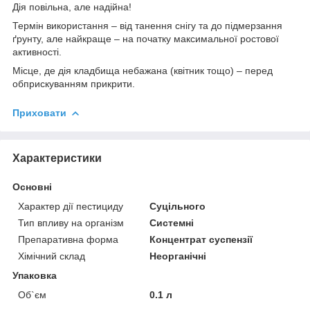
Дія повільна, але надійна!
Термін використання – від танення снігу та до підмерзання
ґрунту, але найкраще – на початку максимальної ростової
активності.
Місце, де дія кладбища небажана (квітник тощо) – перед
обприскуванням прикрити.
Приховати
Характеристики
Основні
Характер дії пестициду
Суцільного
Тип впливу на організм
Системні
Препаративна форма
Концентрат суспензії
Хімічний склад
Неорганічні
Упаковка
Об`єм
0.1 л