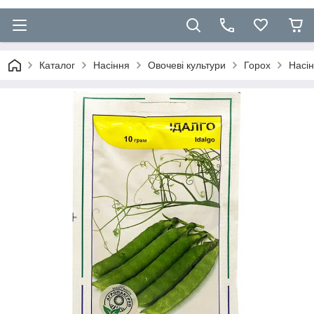
Каталог
Насіння
Овочеві культури
Горох
Насін