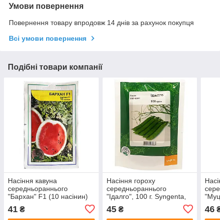
Умови повернення
Повернення товару впродовж 14 днів за рахунок покупця
Всі умови повернення
Подібні товари компанії
Насіння кавуна
Насіння гороху
Насі
середньораннього
середньораннього
сере
"Бархан" F1 (10 насінин)
"Ідалго", 100 г. Syngenta,
"Муц
від Syngenta, Голландія
Голландія
Голл
41
45
46
₴
₴