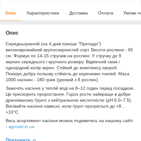
Опис
Характеристики
Доставка
Оплата
Умови п
Опис
Середньоранній (на 4 днів пізніше "Преладо")
високоврожайний крупнозернистий сорт. Висота рослини - 65
см. Формує по 14-15 стручків на рослині. У стручку до 9
зернин середнього і крупного розміру. Відмінний смак і
однорідний колір зерен. Стійкий до комплексу хвороб.
Показує добру польову стійкість до кореневих гнилей. Маса
1000 насінин - 180 грам (урожай з 8 рослин).
Замочіть насіння у теплій воді на 8–12 годин перед посадкою.
Це прискорить проростання. Горох росте найкраще в добре
дренованому ґрунті з нейтральною кислотністю (pH 6.0–7.5).
Висівайте насіння навесні, коли ґрунт прогріється до +8…
+10°C.
Весь асортимент насіння можна подивитись на нашому сайті
-
agrosel.in.ua
Приховати