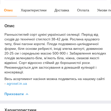
Опис
Характеристики
Доставка
Оплата
Умови п
Опис
Ранньостиглий сорт цукіні української селекції. Період від
сходів до технічної стиглості 38-42 днів. Рослина кущового
типу, бічні пагони короткі. Плоди подовжено-циліндричної
форми, біля основи ребристі, іноді злегка вигнуті, довжиною
20-25 см і середньою масою 500-900 г. Забарвлення молодих
плодів зеленувато-біле, м'якоть біла, ніжна, смакові якості
відмінні. Сорт відносно стійкий до борошнистої роси.
Рекомендується для застосування в домашній кулінарії і
консервації.
Весь асортимент насіння можна подивитись на нашому сайті
-
agrosel.in.ua
Приховати
Характеристики