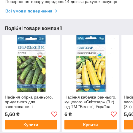
Повернення товару впродовж 14 днів за рахунок покупця
Всі умови повернення
Подібні товари компанії
Насіння огірка раннього,
Насіння кабачка раннього,
Насі
придатного для
кущового «Світозар» (3 г)
висо
засолювання і
від ТМ "Велес", Україна
(3 г
консервування
5,60
6
5,6
₴
₴
"Сремський" F1 (0,5 г) від
ТМ "Велес"
Купити
Купити