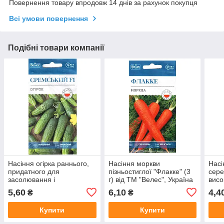
Повернення товару впродовж 14 днів за рахунок покупця
Всі умови повернення
Подібні товари компанії
Насіння огірка раннього,
Насіння моркви
Насі
придатного для
пізньостиглої "Флакке" (3
сере
засолювання і
г) від ТМ "Велес", Україна
висо
консервування
«Бич
5,60
6,10
4,4
₴
₴
"Сремський" F1 (0,5 г) від
ТМ «
ТМ "Велес"
Купити
Купити