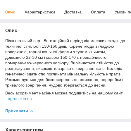
Опис
Характеристики
Доставка
Оплата
Умови п
Опис
Пізньостиглий сорт. Вегетаційний період від масових сходів до
технічної стиглості 130-160 днів. Коренеплоди з гладкою
поверхнею, гарної конічної форми з тупим кінчиком,
довжиною 22-30 см і масою 150-170 г, привабливого
помаранчево-червоного кольору. Вирізняється стійкістю до
розтріскування, високою товарністю і вирівнянністю. Володіє
генетичної здатністю поглинати мінімальну кількість нітратів.
Рекомендується для безпосереднього вживання, переробки і
тривалого зберігання. Чудово зберігається до весни.
Весь асортимент насіння можна подивитись на нашому сайті
-
agrosel.in.ua
Приховати
Характеристики