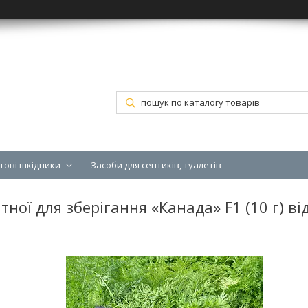
тові шкідники
Засоби для септиків, туалетів
ної для зберігання «Канада» F1 (10 г) ві