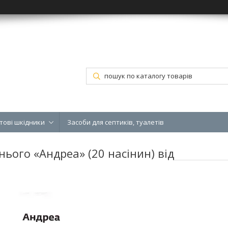
тові шкідники
Засоби для септиків, туалетів
ього «Андреа» (20 насінин) від