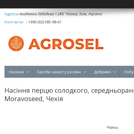
Академіка Лебедєва 1 (ЖК "Казка), Київ, Україна
+380 (63) 585-98-61
Насіння
Засоби захисту рослин
Добриво
Побу
Насіння перцю солодкого, середньоранн
Moravoseed, Чехія