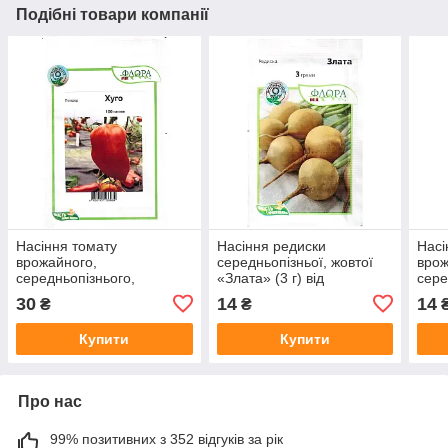
Подібні товари компанії
Насіння томату
Насіння редиски
Насі
врожайного,
середньопізньої, жовтої
врож
середньопізнього,
«Злата» (3 г) від
сере
великоплідного «Хуго»
Moravoseed, Чехія
(20 
30
14
14
₴
₴
(100 насінин) від
Mora
Moravoseed, Чехія
Купити
Купити
Про нас
99% позитивних з 352 відгуків за рік