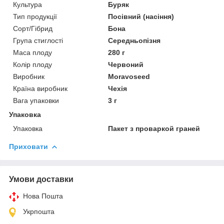
Культура
Буряк
Тип продукції
Посівний (насіння)
Сорт/Гібрид
Бона
Група стиглості
Середньопізня
Маса плоду
280 г
Колір плоду
Червоний
Виробник
Moravoseed
Країна виробник
Чехія
Вага упаковки
3 г
Упаковка
Упаковка
Пакет з проваркой граней
Приховати
Умови доставки
Нова Пошта
Укрпошта