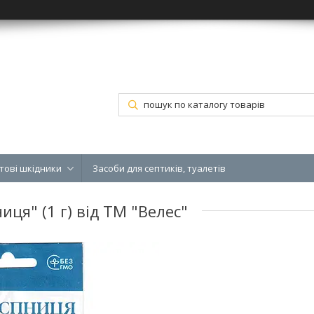
тові шкідники
Засоби для септиків, туалетів
иця" (1 г) від ТМ "Велес"