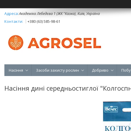
Академіка Лебедєва 1 (ЖК "Казка), Київ, Україна
+380 (63) 585-98-61
Насіння
Засоби захисту рослин
Добриво
Побу
Насіння дині середньостиглої "Колгоспн