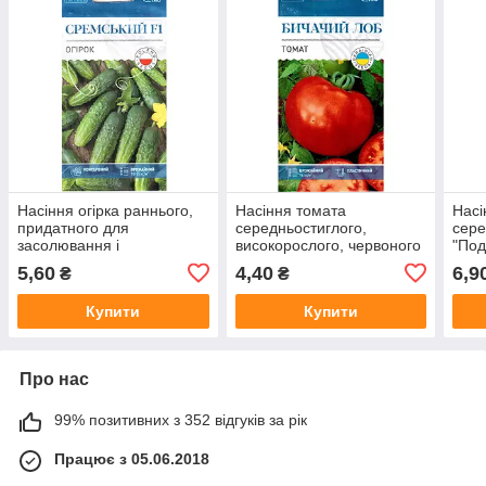
Насіння огірка раннього,
Насіння томата
Насі
придатного для
середньостиглого,
сере
засолювання і
високорослого, червоного
"Под
консервування
«Бичачий лоб» (0,15 г) від
г) в
5,60
4,40
6,9
₴
₴
"Сремський" F1 (0,5 г) від
ТМ «Велес», Україна
ТМ "Велес"
Купити
Купити
Про нас
99% позитивних з 352 відгуків за рік
Працює з 05.06.2018