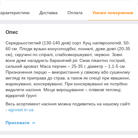
арактеристики
Доставка
Оплата
Умови повернення
Опис
Середньостиглий (130-140 днів) сорт. Кущ напіврозлогий, 50-
60 см. Плоди вузько-конусоподібні, пониклі, дуже довгі (20-35
см), скручені по спіралі, слабозморшкуваті, червоні. Зовні
вони дуже нагадують баранячий ріг. Смак пікантно гострий,
сильний аромат. Маса перчин – 25-35 г, діаметр – 1,1-5 см.
Призначення перцю – використання у свіжому або сушеному
вигляді як приправа до страв, а також як спеції при квашенні,
маринуванні, консервуванні. При консервуванні не потрібно
видаляти насіння. Місце вирощування – плівкові теплиці,
відкритий ґрунт.
Весь асортимент насіння можна подивитись на нашому сайті
-
agrosel.in.ua
Приховати