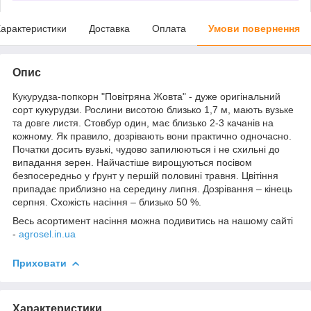
арактеристики
Доставка
Оплата
Умови повернення
Опис
Кукурудза-попкорн "Повітряна Жовта" - дуже оригінальний
сорт кукурудзи. Рослини висотою близько 1,7 м, мають вузьке
та довге листя. Стовбур один, має близько 2-3 качанів на
кожному. Як правило, дозрівають вони практично одночасно.
Початки досить вузькі, чудово запилюються і не схильні до
випадання зерен. Найчастіше вирощуються посівом
безпосередньо у ґрунт у першій половині травня. Цвітіння
припадає приблизно на середину липня. Дозрівання – кінець
серпня. Схожість насіння – близько 50 %.
Весь асортимент насіння можна подивитись на нашому сайті
-
agrosel.in.ua
Приховати
Характеристики