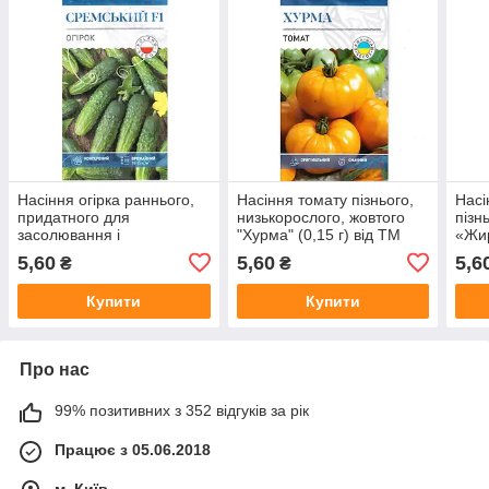
Насіння огірка раннього,
Насіння томату пізнього,
Насі
придатного для
низькорослого, жовтого
пізн
засолювання і
"Хурма" (0,15 г) від ТМ
«Жир
консервування
"Велес"
«Ве
5,60
5,60
5,6
₴
₴
"Сремський" F1 (0,5 г) від
ТМ "Велес"
Купити
Купити
Про нас
99% позитивних з 352 відгуків за рік
Працює з 05.06.2018
м. Київ