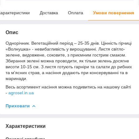
арактеристики
Доставка
Оплата
Умови повернення
Опис
Однорічник. Вегетаційний період – 25-35 днів. Цінність гірчиці
«Волнушка» - невибагливість у вирощуванні. Листя світло-
зелене, видовжене, соковите, з приємним гострим смаком.
Збирання зелені можна проводити, як тільки зелень досягне
висоти 10-15 см. З листя готують гарніри та салати до рибних
та м'ясних страв, а насіння додають при консервуванні та в
маринади.
Весь асортимент насіння можна подивитись на нашому сайті
-
agrosel.in.ua
Приховати
Характеристики
Основні атрибути