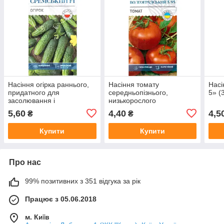
Насіння огірка раннього,
Насіння томату
Насі
придатного для
середньопізнього,
5» (
засолювання і
низькорослого
консервування
"Вовгоградський 5/95" (0,3
5,60
4,40
4,5
₴
₴
"Сремський" F1 (0,5 г) від
г) від ТМ "Велес", Україна
ТМ "Велес"
Купити
Купити
Про нас
99% позитивних з 351 відгука за рік
Працює з 05.06.2018
м. Київ