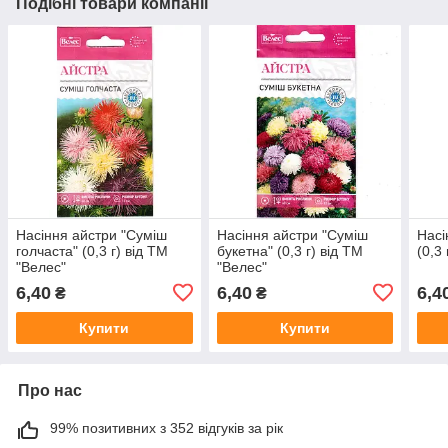
Подібні товари компанії
Насіння айстри "Суміш
Насіння айстри "Суміш
Насі
голчаста" (0,3 г) від ТМ
букетна" (0,3 г) від ТМ
(0,3
"Велес"
"Велес"
6,40
6,40
6,4
₴
₴
Купити
Купити
Про нас
99% позитивних з 352 відгуків за рік