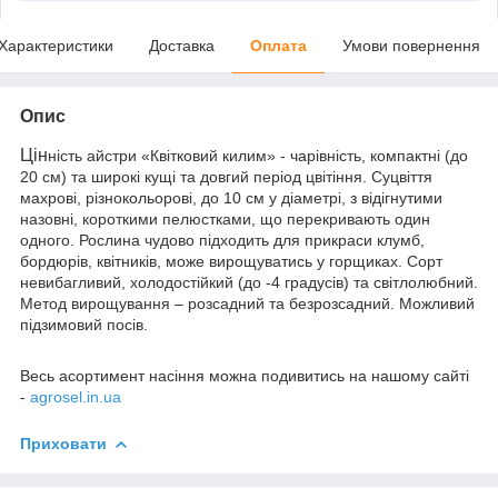
Характеристики
Доставка
Оплата
Умови повернення
Опис
Цін
ність айстри «Квітковий килим» - чарівність, компактні (до
20 см) та широкі кущі та довгий період цвітіння. Суцвіття
махрові, різнокольорові, до 10 см у діаметрі, з відігнутими
назовні, короткими пелюстками, що перекривають один
одного. Рослина чудово підходить для прикраси клумб,
бордюрів, квітників, може вирощуватись у горщиках. Сорт
невибагливий, холодостійкий (до -4 градусів) та світлолюбний.
Метод вирощування – розсадний та безрозсадний. Можливий
підзимовий посів.
Весь асортимент насіння можна подивитись на нашому сайті
-
agrosel.in.ua
Приховати