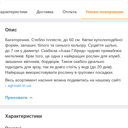
арактеристики
Доставка
Оплата
Умови повернення
Опис
Багаторічник. Стебло гіллясте, до 60 см. Квітки куполоподібної
форми, запашні, білого та синього кольору. Суцвіття щільні,
до 7 см у діаметрі. Скабіоза «Ісаак Гібрид» чудово приваблює
метеликів. Крім того, це одна з найкращих рослин для клумб,
змішаних квітників, бордюрів. Також скабіоз ідеально
підходить для зрізу, так як довго стоїть у воді (до 20 днів).
Найкраще використовувати рослину в групових посадках.
Весь асортимент насіння можна подивитись на нашому сайті
-
agrosel.in.ua
Приховати
Характеристики
Основні