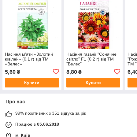
Насіння м'яти «Золотий
Насіння газанії "Сонячне
Насі
ювілей» (0,1 г) від ТМ
світло" F1 (0,2 г) від ТМ
"Рож
«Велес»
"Велес"
ТМ "
5,60
8,80
6,4
₴
₴
Купити
Купити
Про нас
99% позитивних з 351 відгука за рік
Працює з 05.06.2018
м. Київ