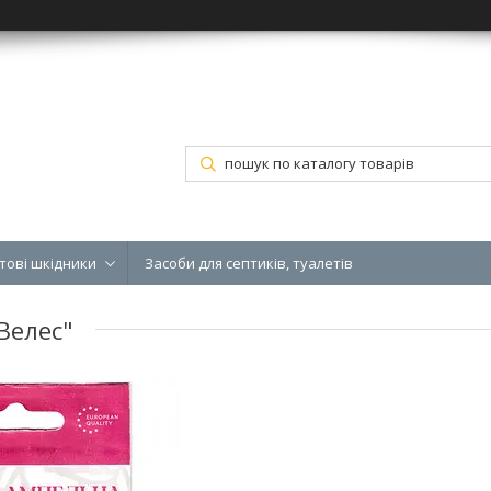
тові шкідники
Засоби для септиків, туалетів
"Велес"