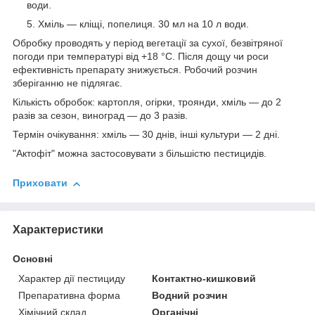
води.
Хміль — кліщі, попелиця. 30 мл на 10 л води.
Обробку проводять у період вегетації за сухої, безвітряної
погоди при температурі від +18 °C. Після дощу чи роси
ефективність препарату знижується. Робочий розчин
зберіганню не підлягає.
Кількість обробок: картопля, огірки, троянди, хміль — до 2
разів за сезон, виноград — до 3 разів.
Термін очікування: хміль — 30 днів, інші культури — 2 дні.
"Актофіт" можна застосовувати з більшістю пестицидів.
Приховати
Характеристики
Основні
Характер дії пестициду
Контактно-кишковий
Препаративна форма
Водний розчин
Хімічний склад
Органічні