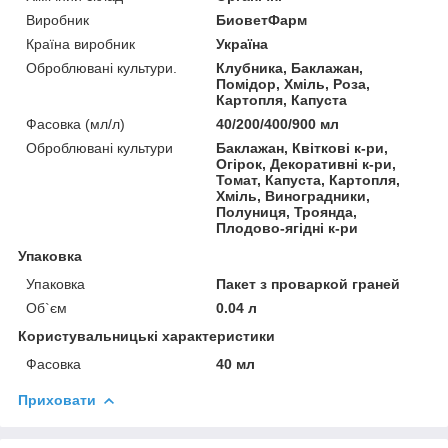
Виробник
БиоветФарм
Країна виробник
Україна
Оброблювані культури.
Клубника, Баклажан,
Помідор, Хміль, Роза,
Картопля, Капуста
Фасовка (мл/л)
40/200/400/900 мл
Оброблювані культури
Баклажан, Квіткові к-ри,
Огірок, Декоративні к-ри,
Томат, Капуста, Картопля,
Хміль, Виноградники,
Полуниця, Троянда,
Плодово-ягідні к-ри
Упаковка
Упаковка
Пакет з проваркой граней
Об`єм
0.04 л
Користувальницькі характеристики
Фасовка
40 мл
Приховати