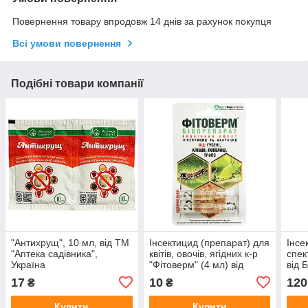
Повернення товару впродовж 14 днів за рахунок покупця
Всі умови повернення
Подібні товари компанії
"Антихрущ", 10 мл, від ТМ
Інсектицид (препарат) для
Інсе
"Аптека садівника",
квітів, овочів, ягідних к-р
спек
Україна
"Фітоверм" (4 мл) від
від 
"Біохім-Сервіс", Україна
17
10
120
₴
₴
Купити
Купити