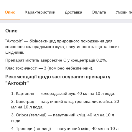
Опис
Характеристики
Доставка
Оплата
Умови п
Опис
"Актофіт" — біоінсектицид природного походження для
знищення колорадського жука, павутинного кліща та інших
шкідників.
Препарат містить аверсектин С у концентрації 0,2%.
Клас токсичності — 3 (помірно небезпечний).
Рекомендації щодо застосування препарату
"Актофіт"
Картопля — колорадський жук. 40 мл на 10 л води.
Виноград — павутинний кліщ, гронова листовійка. 20
мл на 10 л води.
Огірки (теплиці) — павутинний кліщ. 40 мл на 10 л
води.
Троянди (теплиці) — павутинний кліщ. 40 мл на 10 л