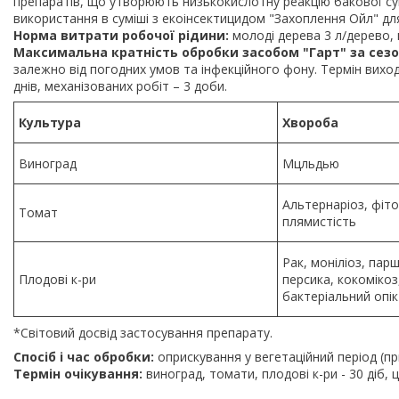
препаратів, що утворюють низькокислотну реакцію бакової сум
використання в суміші з екоінсектицидом "Захоплення Ойл" дл
Норма витрати робочої рідини:
молоді дерева 3 л/дерево, п
Максимальна кратність обробки засобом "Гарт" за сезо
залежно від погодних умов та інфекційного фону. Термін вихо
днів, механізованих робіт – 3 доби.
Культура
Хвороба
Виноград
Мцльдью
Альтернаріоз, фіт
Томат
плямистість
Рак, моніліоз, пар
Плодові к-ри
персика, кокомікоз
бактеріальний опік
*Світовий досвід застосування препарату.
Спосіб і час обробки:
оприскування у вегетаційний період (п
Термін очікування:
виноград, томати, плодові к-ри - 30 діб, ц