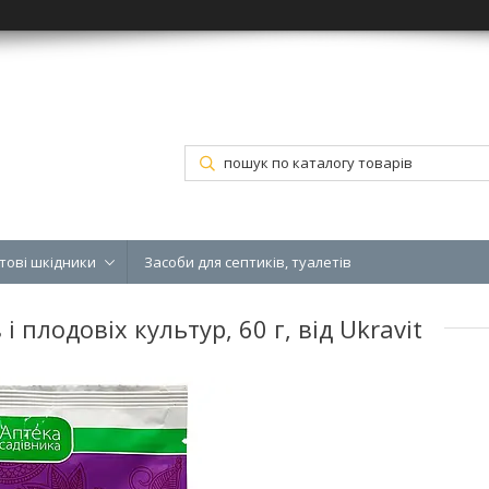
тові шкідники
Засоби для септиків, туалетів
 плодовіх культур, 60 г, від Ukravit