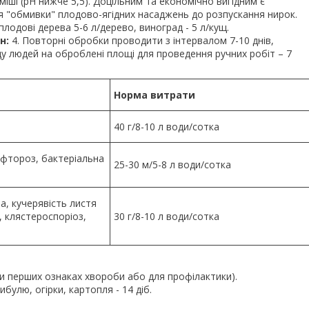
іші (рН нижче 5,5). Доцільним та економічно вигідним є
я "обмивки" плодово-ягідних насаджень до розпускання нирок.
лодові дерева 5-6 л/дерево, виноград - 5 л/кущ.
н:
4. Повторні обробки проводити з інтервалом 7-10 днів,
ду людей на оброблені площі для проведення ручних робіт – 7
Норма витрати
40 г/8-10 л води/сотка
офтороз, бактеріальна
25-30 м/5-8 л води/сотка
ша, кучерявість листя
, клястероспоріоз,
30 г/8-10 л води/сотка
ри перших ознаках хвороби або для профілактики).
ибулю, огірки, картопля - 14 діб.