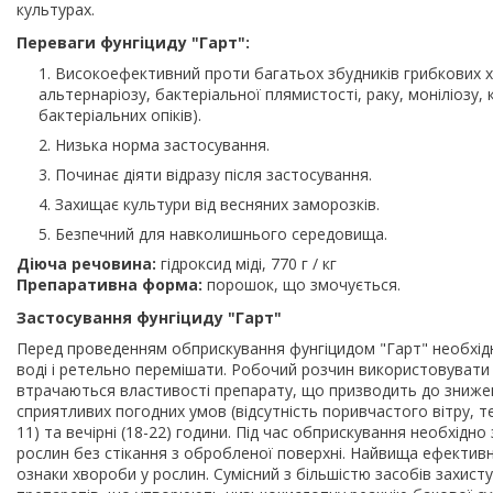
культурах.
Переваги фунгіциду "Гарт":
Високоефективний проти багатьох збудників грибкових х
альтернаріозу, бактеріальної плямистості, раку, моніліозу, 
бактеріальних опіків).
Низька норма застосування.
Починає діяти відразу після застосування.
Захищає культури від весняних заморозків.
Безпечний для навколишнього середовища.
Діюча речовина:
гідроксид міді, 770 г / кг
Препаративна форма:
порошок, що змочується.
Застосування фунгіциду "Гарт"
Перед проведенням обприскування фунгіцидом "Гарт" необхідно 
воді і ретельно перемішати. Робочий розчин використовувати 
втрачаються властивості препарату, що призводить до знижен
сприятливих погодних умов (відсутність поривчастого вітру, те
11) та вечірні (18-22) години. Під час обприскування необхід
рослин без стікання з обробленої поверхні. Найвища ефективн
ознаки хвороби у рослин. Сумісний з більшістю засобів захисту