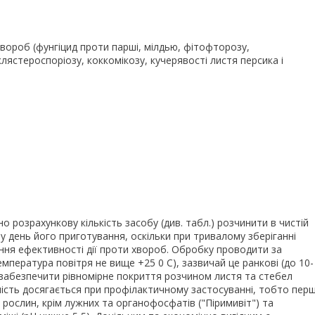
вороб (фунгіцид проти парші, мілдью, фітофторозу,
клястероспоріозу, коккомікозу, кучерявості листя персика і
розрахункову кількість засобу (див. табл.) розчинити в чистій
у день його приготування, оскільки при тривалому зберіганні
ня ефективності дії проти хвороб. Обробку проводити за
мпература повітря не вище +25 0 С), зазвичай це ранкові (до 10-
но забезпечити рівномірне покриття розчином листя та стебел
ість досягається при профілактичному застосуванні, тобто перш
 рослин, крім лужних та органофосфатів ("Піримивіт") та