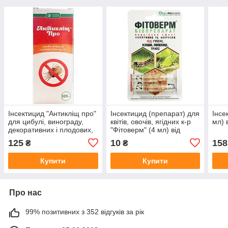
Інсектицид "Антикліщ про"
Інсектицид (препарат) для
Інсе
для цибулі, винограду,
квітів, овочів, ягідних к-р
мл) 
декоративних і плодових,
"Фітоверм" (4 мл) від
100 мл, від Ukravit
"Біохім-Сервіс", Україна
125
10
158
₴
₴
Купити
Купити
Про нас
99% позитивних з 352 відгуків за рік