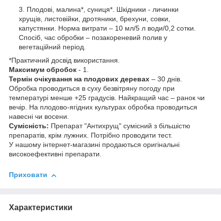
Плодові, малина*, суниця*. Шкідники - личинки
хрущів, листовійки, дротяники, брехуни, совки,
капустянки. Норма витрати – 10 мл/5 л води/0,2 сотки.
Спосіб, час обробки – позакореневий полив у
вегетаційний період.
*Практичний досвід використання.
Максимум обробок
- 1.
Термін очікування на плодових деревах
– 30 днів.
Обробка проводиться в суху безвітряну погоду при
температурі менше +25 градусів. Найкращий час – ранок чи
вечір. На плодово-ягідних культурах обробка проводиться
навесні чи восени.
Сумісність:
Препарат "Антихрущ" сумісний з більшістю
препаратів, крім лужних. Потрібно проводити тест.
У нашому інтернет-магазині продаються оригінальні
високоефективні препарати.
Приховати
Характеристики