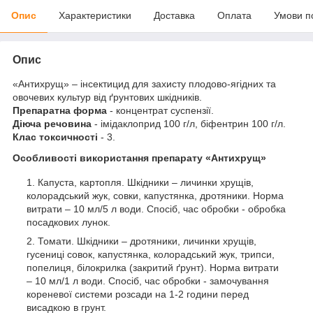
Опис
Характеристики
Доставка
Оплата
Умови п
Опис
«Антихрущ» – інсектицид для захисту плодово-ягідних та
овочевих культур від ґрунтових шкідників.
Препаратна форма
- концентрат суспензії.
Діюча речовина
- імідаклоприд 100 г/л, біфентрин 100 г/л.
Клас токсичності
- 3.
Особливості використання препарату «Антихрущ»
Капуста, картопля. Шкідники – личинки хрущів,
колорадський жук, совки, капустянка, дротяники. Норма
витрати – 10 мл/5 л води. Спосіб, час обробки - обробка
посадкових лунок.
Томати. Шкідники – дротяники, личинки хрущів,
гусениці совок, капустянка, колорадський жук, трипси,
попелиця, білокрилка (закритий ґрунт). Норма витрати
– 10 мл/1 л води. Спосіб, час обробки - замочування
кореневої системи розсади на 1-2 години перед
висадкою в грунт.