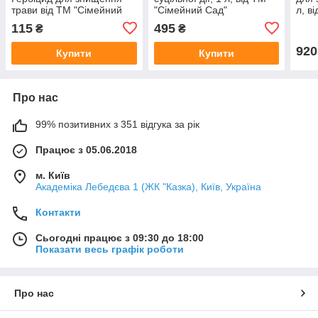
трави від ТМ "Сімейний
"Сімейний Сад"
л, в
Сад"
115
495
₴
₴
920
Купити
Купити
Про нас
99% позитивних з 351 відгука за рік
Працює з 05.06.2018
м. Київ
Академіка Лебедєва 1 (ЖК "Казка), Київ, Україна
Контакти
Сьогодні працює з 09:30 до 18:00
Показати весь графік роботи
Про нас