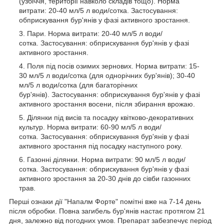
(узбіччя, території навколо складів тощо). Норма
витрати: 20-40 мл/5 л води/сотка. Застосування:
обприскування бур'янів у фазі активного зростання.
Пари. Норма витрати: 20-40 мл/5 л води/
сотка. Застосування: обприскування бур'янів у фазі
активного зростання.
Поля під посів озимих зернових. Норма витрати: 15-
30 мл/5 л води/сотка (для однорічних бур'янів); 30-40
мл/5 л води/сотка (для багаторічних
бур'янів). Застосування: обприскування бур'янів у фазі
активного зростання восени, після збирання врожаю.
Ділянки під висів та посадку квітково-декоративних
культур. Норма витрати: 60-90 мл/5 л води/
сотка. Застосування: обприскування бур'янів у фазі
активного зростання під посадку наступного року.
Газонні ділянки. Норма витрати: 90 мл/5 л води/
сотка. Застосування: обприскування бур'янів у фазі
активного зростання за 20-30 днів до сівби газонних
трав.
Перші ознаки дії "Напалм Форте" помітні вже на 7-14 день
після обробки. Повна загибель бур'янів настає протягом 21
дня, залежно від погодних умов. Препарат забезпечує період