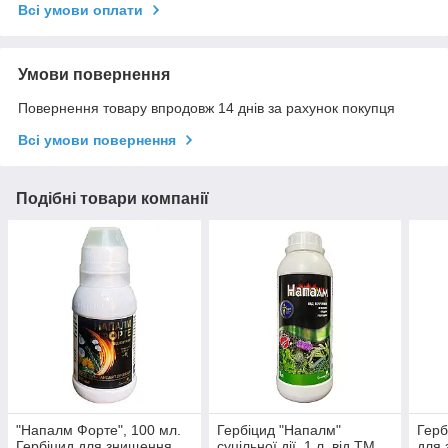
Всі умови оплати
Умови повернення
Повернення товару впродовж 14 днів за рахунок покупця
Всі умови повернення
Подібні товари компанії
"Напалм Форте", 100 мл.
Гербіцид "Напалм"
Герб
Гербіцид для знищення
суцільної дії, 1 л, від ТМ
для 