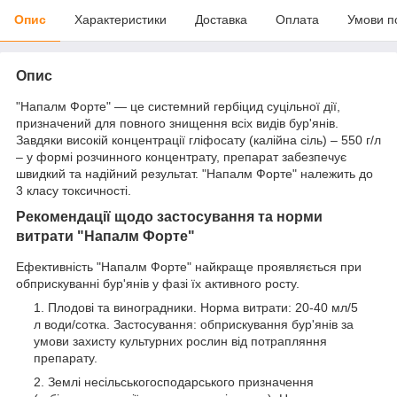
Опис
Характеристики
Доставка
Оплата
Умови п
Опис
"Напалм Форте" — це системний гербіцид суцільної дії,
призначений для повного знищення всіх видів бур'янів.
Завдяки високій концентрації гліфосату (калійна сіль) – 550 г/л
– у формі розчинного концентрату, препарат забезпечує
швидкий та надійний результат. "Напалм Форте" належить до
3 класу токсичності.
Рекомендації щодо застосування та норми
витрати "Напалм Форте"
Ефективність "Напалм Форте" найкраще проявляється при
обприскуванні бур'янів у фазі їх активного росту.
Плодові та виноградники. Норма витрати: 20-40 мл/5
л води/сотка. Застосування: обприскування бур'янів за
умови захисту культурних рослин від потрапляння
препарату.
Землі несільськогосподарського призначення