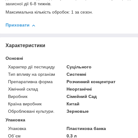
захисної дії 6-8 тижнів.
Максимальна кількість обробок: 1 за сезон.
Приховати
Характеристики
Основні
Характер дії пестициду
Суцільного
Тип впливу на організм
Системні
Препаративна форма
Розчинний концентрат
Хімічний склад
Неорганічні
Виробник
Сімейний Сад
Країна виробник
Китай
Оброблювані культури.
Зерновые
Упаковка
Упаковка
Пластикова банка
Об`єм
0.3 л