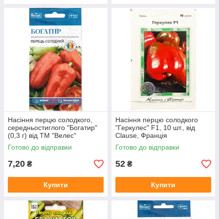
Насіння перцю солодкого,
Насіння перцю солодкого
середньостиглого "Богатир"
"Геркулес" F1, 10 шт., від
(0,3 г) від ТМ "Велес"
Clause, Франція
Готово до відправки
Готово до відправки
7,20
52
₴
₴
Купити
Купити