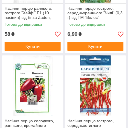
Насіння перцю раннього,
Насіння перцю гострого,
гострого "Хайфі" F1 (10
середньораннього "Чилі" (0,3
насінин) від Enza Zaden,
г) від ТМ "Велес"
Голландія
Готово до відправки
Готово до відправки
58
6,90
₴
₴
Купити
Купити
Насіння перцю солодкого,
Насіння перцю гострого,
раннього, врожайного
середньостиглого