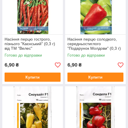
Насіння перцю гострого,
Насіння перцю солодкого,
пізнього "Каєнський" (0,3 г)
середньостиглого
від ТМ "Велес"
"Подарунок Молдови" (0,3 г)
від ТМ "Велес"
Готово до відправки
Готово до відправки
6,90
6,90
₴
₴
Купити
Купити