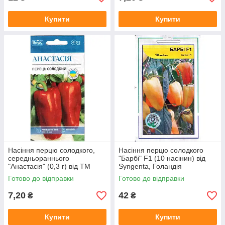
Купити
Купити
Насіння перцю солодкого,
Насіння перцю солодкого
середньораннього
"Барбі" F1 (10 насінин) від
"Анастасія" (0,3 г) від ТМ
Syngenta, Голандія
"Велес"
Готово до відправки
Готово до відправки
7,20
42
₴
₴
Купити
Купити