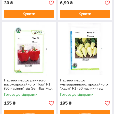
30
6,90
₴
₴
Купити
Купити
Насіння перцю раннього,
Насіння перцю
високоврожайного "Том" F1
ультрараннього, врожайного
(50 насінин) від Semillas Fito,
"Хаскі" F1 (50 насінин) від
Іспанія
Enza Zaden, Голландія
Готово до відправки
Готово до відправки
155
195
₴
₴