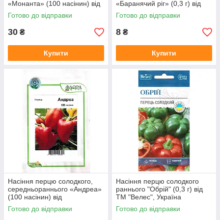
«Монанта» (100 насінин) від
«Баранячий ріг» (0,3 г) від
Moravoseed, Чехія
ТМ «Велес»
Готово до відправки
Готово до відправки
30
8
₴
₴
Купити
Купити
Насіння перцю солодкого,
Насіння перцю солодкого
середньораннього «Андреа»
раннього "Обрій" (0,3 г) від
(100 насінин) від
ТМ "Велес", Україна
Moravoseed, Чехія
Готово до відправки
Готово до відправки