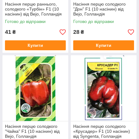
Насіння перцю раннього,
Насіння перцю солодкого
солодкого «Турбін» F1 (10
"Дон" F1 (10 насінин) від
насінин) від Bejo, Голландія
Bejo, Голландія
Готово до відправки
Готово до відправки
41
28
₴
₴
Купити
Купити
Насіння перцю солодкого
Насіння перцю солодкого
"Чайка" F1 (10 насінин) від
«Крусадер» F1 (10 насінин)
Bejo, Голландія
від Syngenta, Голландія