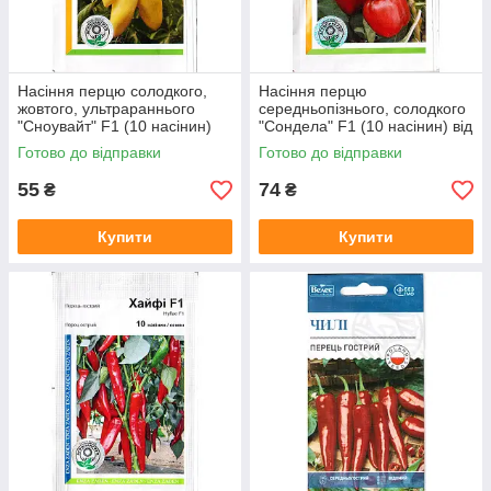
Насіння перцю солодкого,
Насіння перцю
жовтого, ультрараннього
середньопізнього, солодкого
"Сноувайт" F1 (10 насінин)
"Сондела" F1 (10 насінин) від
від Rijk Zwaan, Голландія
Rijk Zwaan, Голландія
Готово до відправки
Готово до відправки
55
74
₴
₴
Купити
Купити